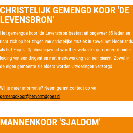
CHRISTELIJK GEMENGD KOOR 'DE
LEVENSBRON'
Het gemengde koor ‘de Levensbron’ bestaat uit ongeveer 55 leden en
richt zich op het zingen van christelijke muziek in zowel het Nederlands
als het Engels. Op dinsdagavond wordt er wekelijks gerepeteerd onder
leiding van een dirigent en met medewerking van een pianist. Zowel in
de eigen gemeente als elders worden uitvoeringen verzorgd.
Wil je meer informatie? Neem gerust contact op via
gemengdkoor@hervormdgoes.nl
.
MANNENKOOR 'SJALOOM’