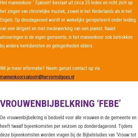
Het mannenkoor ‘ Sjaloom’ bestaat uit circa 25 leden en richt zich op
het zingen van christelijke muziek, zowel in het Nederlands als in het
Engels. Op dinsdagavond wordt er wekelijks gerepeteerd onder leiding
van een dirigent en met medewerking van een pianist. Naast
uitvoeringen in de eigen gemeente, is het mannenkoor ook betrokken
bij andere kerkdiensten en gelegenheden elders.
Wil je meer informatie? Neem gerust contact op via
mannenkoorsjaloom@hervormdgoes.nl
.
VROUWENBIJBELKRING ‘FEBE’
De vrouwenbijbelkring is bedoeld voor alle vrouwen in de gemeente en
heeft twaalf bijeenkomsten per seizoen op donderdagavond. Tijdens
Waar ben je naar op zoek?
deze bijeenkomsten worden vragen bij de Bijbelstudies van ‘Vrouw tot