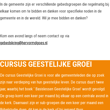
In de gemeente zijn er verschillende gebedsgroepen die regelmatig bij
elkaar komen om te bidden en danken voor specifieke noden in de
gemeente en in de wereld. Wil je mee bidden en danken?
Kom een avond langs of neem contact op via
gebedskring@hervormdgoes.nl
.
CURSUS GEESTELIJKE GROEI
De cursus Geestelijke Groei is voor alle gemeenteleden die op zoek
zijn naar verdieping van hun geestelijke leven. De cursus duurt twee
jaar, waarbij het boek ‘ Basislessen Geestelijke Groei’ wordt gevolgd.
De groep komt een keer per maand bij elkaar op een centrale avond in
de kerk. Daarnaast zijn er sub-groepen die een keer per maand een
Bijbelstudie doen, dit kan in de kerk of bij iemand thuis.